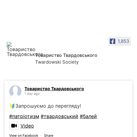
1,853
Товариство Твардовського
Twardowski Society
Товариство Твардовського
1 day ago
🔰Запрошуємо до перегляду!
#патріотизм
#твардовський
#балей
Video
View on Facebook
·
Share