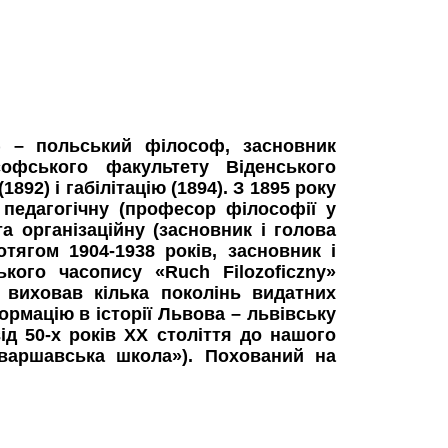
в) – польський філософ, засновник
офського факультету Віденського
892) і габілітацію (1894). З 1895 року
педагогічну (професор філософії у
та організаційну (засновник і голова
ягом 1904-1938 років, засновник і
кого часопису «Ruch Filozoficzny»
й виховав кілька поколінь видатних
рмацію в історії Львова – львівську
д 50-х років ХХ століття до нашого
-варшавська школа»). Похований на