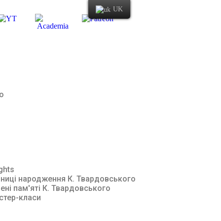
UK
о
ghts
чниці народження К. Твардовського
ені пам'яті К. Твардовського
стер-класи