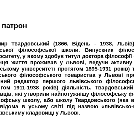
 патрон
мир Твардовський (1866, Відень - 1938, Льві
вської філософської школи. Випускник філос
рситету, у якому здобув титул доктора філософії (1
нця життя проживав у Львові, ведучи активну 
ському університеті протягом 1895-1931 років) 
ького філософського товариства у Львові прот
вний редактор першого львівського філософсь
гом 1911-1938 років) діяльність. Твардовськи
вців, які утворили найпотужнішу філософську фо
офську школу, або школу Твардовського (яка ві
 відома в усьому світі під назвою «львівсько
івськиму кладовищі у Львові.