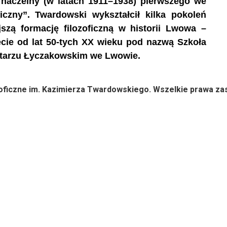
r naczelny (w latach 1911–1938) pierwszego we
iczny”. Twardowski wykształcił kilka pokoleń
jszą formację filozoficzną w historii Lwowa –
cie od lat 50-tych XX wieku pod nazwą Szkoła
tarzu Łyczakowskim we Lwowie.
ficzne im. Kazimierza Twardowskiego. Wszelkie prawa za