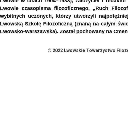
Lwowie w latach 1904–1938), założyciel i redakto
Lwowie czasopisma filozoficznego, „Ruch Filozof
wybitnych uczonych, którzy utworzyli najpotężnie
Lwowską Szkołę Filozoficzną (znaną na całym świe
Lwowsko-Warszawska). Został pochowany na Сmen
© 2022 Lwowskie Towarzystwo Filozo