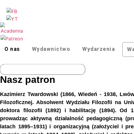
O nas
Wydawnictwo
Wydarzenia
We
Nasz patron
Kazimierz Twardowski (1866, Wiedeń - 1938, Lwów) 
Filozoficznej. Absolwent Wydziału Filozofii na Un
doktora filozofii (1892) i habilitację (1894). O
prowadząc aktywną działalność pedagogiczną (pro
latach 1895–1931) i organizacyjną (założyciel i p